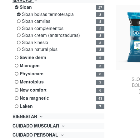
sloan
27
sloan bolsas termoterapia
3
sloan camillas
8
sloan complementos
2
sloan cream (antirrozaduras)
3
sloan kinesio
8
sloan natural plus
3
savine derm
6
microgen
3
physiocare
8
SLO
mentolplus
2
BOL
new comfort
(
6
noa magnetic
43
laken
7
BIENESTAR
CUIDADO MUSCULAR
CUIDADO PERSONAL