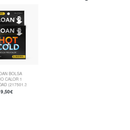
OAN BOLSA
IO CALOR 1
DAD (217501.3)
9,50€