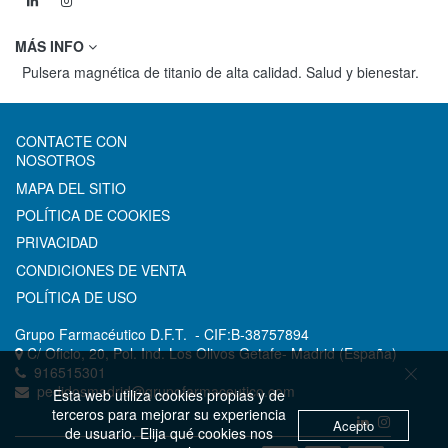
MÁS INFO
Pulsera magnética de titanio de alta calidad. Salud y bienestar.
CONTACTE CON
NOSOTROS
MAPA DEL SITIO
POLÍTICA DE COOKIES
PRIVACIDAD
CONDICIONES DE VENTA
POLÍTICA DE USO
Grupo Farmacéutico D.F.T.
- CIF:B-38757894
C/ Oficio, 20, Pol. Ind. Los Olivos
Getafe-
Madrid
(España)
916515301
pedidosmadrid@grupofarmaceutico.com
Esta web utiliza cookies propias y de
terceros para mejorar su experiencia
Acepto
de usuario. Elija qué cookies nos