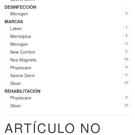
DESINFECCIÓN
Microgen
3
MARCAS
Laken
7
Mentolplus
2
Microgen
3
New Comfort
6
Noa Magnetic
43
Physiocare
8
Savine Derm
6
Sloan
27
REHABILITACIÓN
Physiocare
8
Sloan
27
ARTÍCULO NO