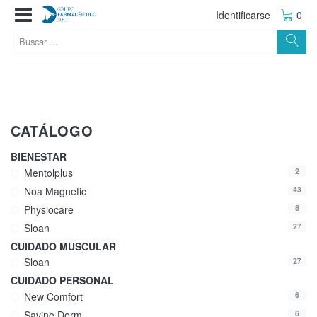
Identificarse
0
CATÁLOGO
BIENESTAR
Mentolplus
2
Noa Magnetic
43
Physiocare
8
Sloan
27
CUIDADO MUSCULAR
Sloan
27
CUIDADO PERSONAL
New Comfort
6
Savine Derm
6