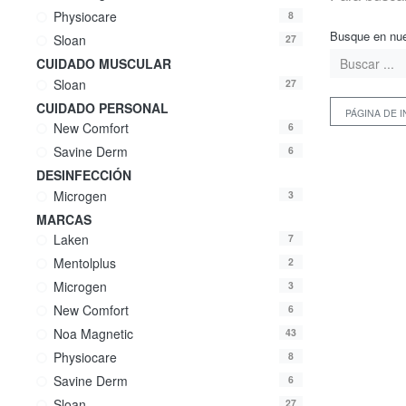
Physiocare
8
Busque en nue
Sloan
27
CUIDADO MUSCULAR
Sloan
27
CUIDADO PERSONAL
PÁGINA DE I
New Comfort
6
Savine Derm
6
DESINFECCIÓN
Microgen
3
MARCAS
Laken
7
Mentolplus
2
Microgen
3
New Comfort
6
Noa Magnetic
43
Physiocare
8
Savine Derm
6
Sloan
27