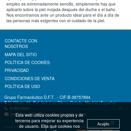
empleo es extremadamente sencillo, simplemente hay que
aplicarlo sobre la piel mojada después del ducha o el baño.
Nos encontramos ante un producto ideal para el día a día de
las personas más exigentes con el cuidado de la piel.
CONTACTE CON
NOSOTROS
MAPA DEL SITIO
POLÍTICA DE COOKIES
PRIVACIDAD
CONDICIONES DE VENTA
POLÍTICA DE USO
Grupo Farmacéutico D.F.T.
- CIF:B-38757894
C/ Oficio, 20, Pol. Ind. Los Olivos
Getafe-
Madrid
(España)
916515301
pedidosmadrid@grupofarmaceutico.com
Esta web utiliza cookies propias y de
terceros para mejorar su experiencia
Acepto
de usuario. Elija qué cookies nos